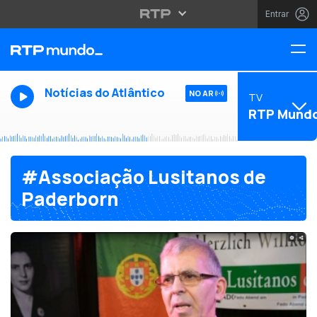
Entrar
Notícias do Atlântico
NO AR
TV
RTP Mund
#Associação Lusitanos de
Paderborn