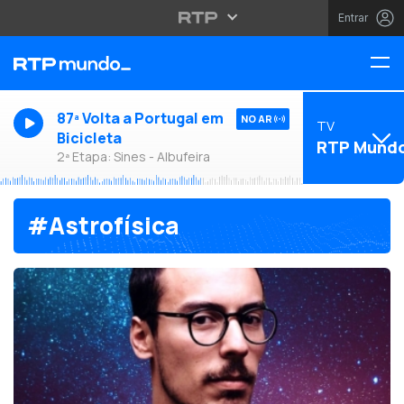
Entrar
87ª Volta a Portugal em
NO AR
TV
Bicicleta
RTP Mund
2ª Etapa: Sines - Albufeira
#Astrofísica