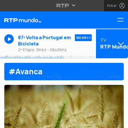
Entrar
87ª Volta a Portugal em
NO AR
TV
Bicicleta
RTP Mund
2ª Etapa: Sines - Albufeira
#Avanca