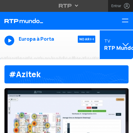
Entrar
Europa à Porta
NO AR
TV
RTP Mund
#Azitek