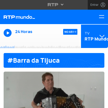
Entrar
24 Horas
NO AR
TV
RTP Mund
#Barra da Tijuca