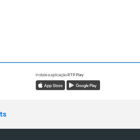
Instale a aplicação
RTP Play
ts