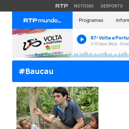
NOTÍCIAS
DESPORTO
Programas
Infor
87ª Volta a Port
3ª Etapa: Beja - Elva
#Baucau