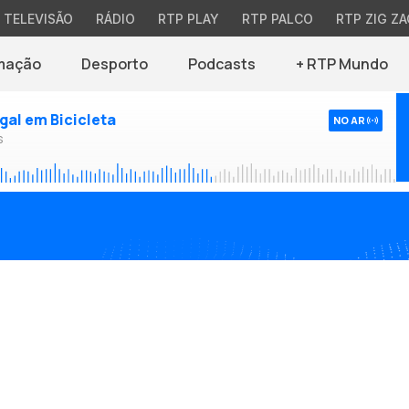
TELEVISÃO
RÁDIO
RTP PLAY
RTP PALCO
RTP ZIG ZA
mação
Desporto
Podcasts
+ RTP Mundo
ugal em Bicicleta
NO AR
s