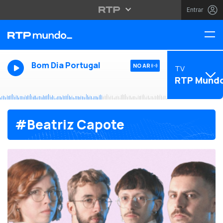
Entrar
Bom Dia Portugal
NO AR
TV
RTP Mund
#Beatriz Capote