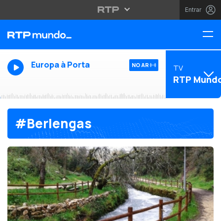
Entrar
Europa à Porta
NO AR
TV
RTP Mund
#Berlengas