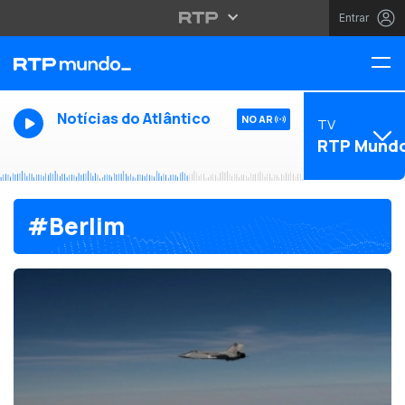
Entrar
Notícias do Atlântico
NO AR
TV
RTP Mund
#Berlim