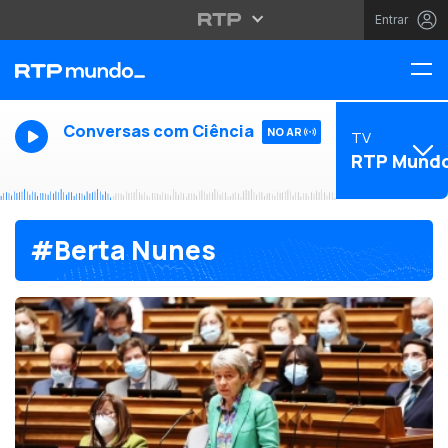
Entrar
Conversas com Ciência
NO AR
TV
RTP Mund
#Berta Nunes