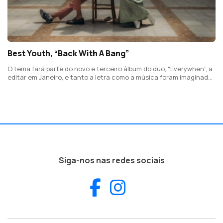
Best Youth, “Back With A Bang”
O tema fará parte do novo e terceiro álbum do duo, "Everywhen”, a
editar em Janeiro, e tanto a letra como a música foram imaginados
como se fossem uma espécie de duelo, um “frente-a-frente” de
duas posturas opostas.
Siga-nos nas redes sociais
Facebook
Instagram