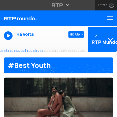
Entrar
Há Volta
NO AR
TV
RTP Mund
#Best Youth