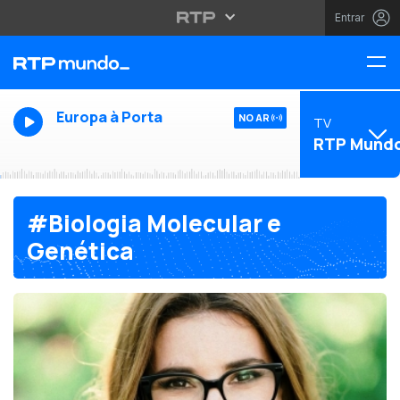
Entrar
Europa à Porta
NO AR
TV
RTP Mund
#Biologia Molecular e
Genética