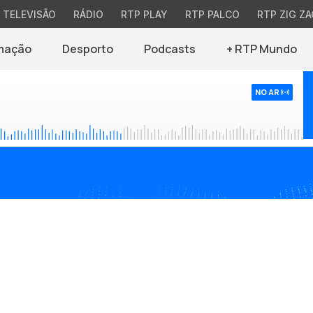
TELEVISÃO
RÁDIO
RTP PLAY
RTP PALCO
RTP ZIG ZA
mação
Desporto
Podcasts
+ RTP Mundo
NO AR