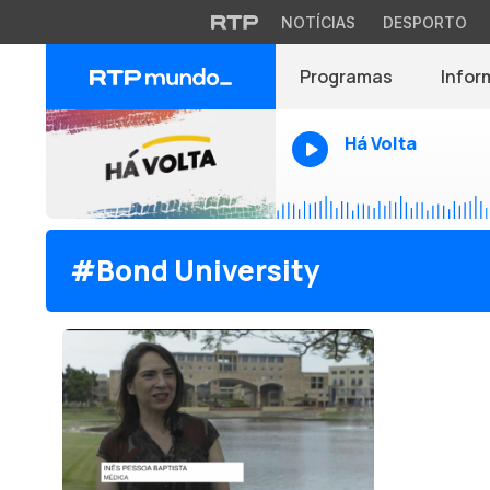
NOTÍCIAS
DESPORTO
Programas
Infor
Há Volta
#Bond University