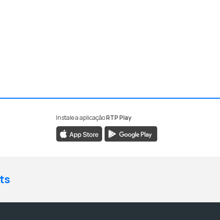
Instale a aplicação
RTP Play
ts