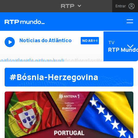
Entrar
Notícias do Atlântico
NO AR
TV
RTP Mund
#Bósnia-Herzegovina