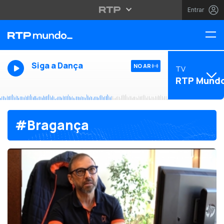
Entrar
Siga a Dança
NO AR
TV
RTP Mund
#Bragança