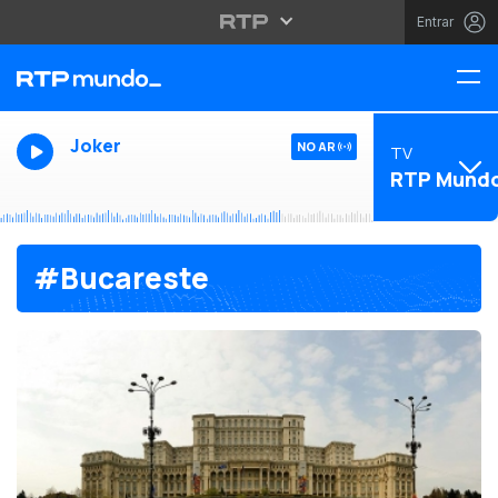
Entrar
Joker
NO AR
TV
RTP Mund
#Bucareste