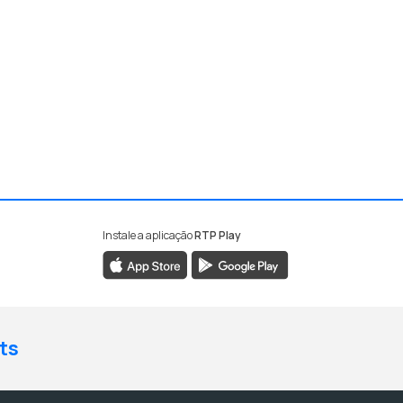
Instale a aplicação
RTP Play
ts