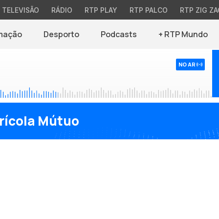
TELEVISÃO
RÁDIO
RTP PLAY
RTP PALCO
RTP ZIG ZA
mação
Desporto
Podcasts
+ RTP Mundo
NO AR
rícola Mútuo