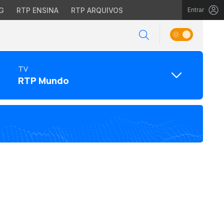
G
RTP ENSINA
RTP ARQUIVOS
Entrar
TV
RTP Mundo