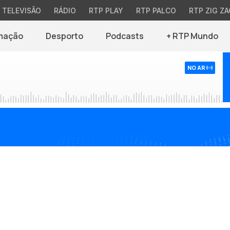
TELEVISÃO
RÁDIO
RTP PLAY
RTP PALCO
RTP ZIG ZA
mação
Desporto
Podcasts
+ RTP Mundo
NO AR