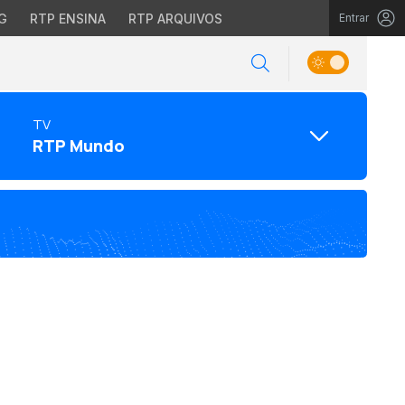
G
RTP ENSINA
RTP ARQUIVOS
Entrar
TV
RTP Mundo