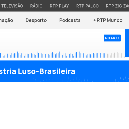
TELEVISÃO
RÁDIO
RTP PLAY
RTP PALCO
RTP ZIG ZA
mação
Desporto
Podcasts
+ RTP Mundo
NO AR
tria Luso-Brasileira