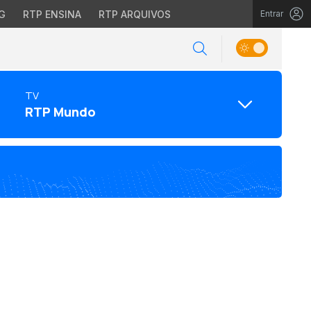
G
RTP ENSINA
RTP ARQUIVOS
Entrar
TV
RTP Mundo