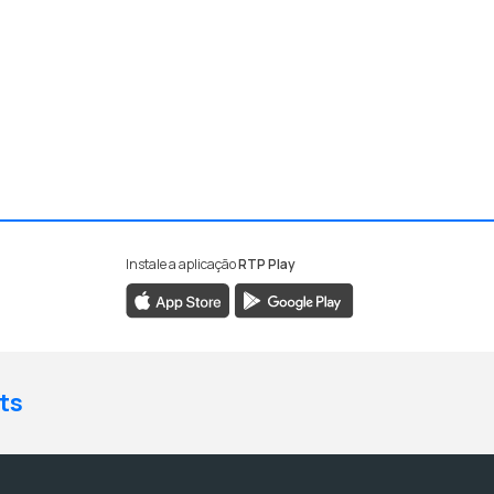
Instale a aplicação
RTP Play
ts