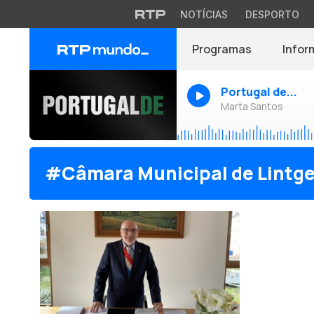
NOTÍCIAS
DESPORTO
Programas
Infor
Portugal de...
Marta Santos
#Câmara Municipal de Lintg