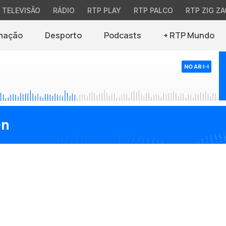
TELEVISÃO
RÁDIO
RTP PLAY
RTP PALCO
RTP ZIG ZA
mação
Desporto
Podcasts
+ RTP Mundo
NO AR
en