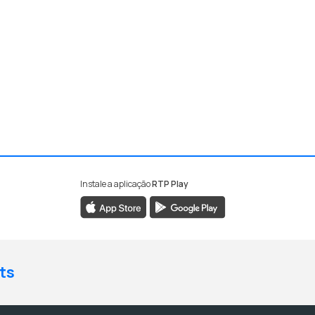
Instale a aplicação
RTP Play
ts