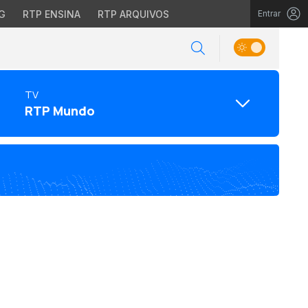
G
RTP ENSINA
RTP ARQUIVOS
Entrar
TV
RTP Mundo