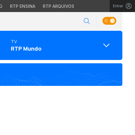
G
RTP ENSINA
RTP ARQUIVOS
Entrar
TV
RTP Mundo