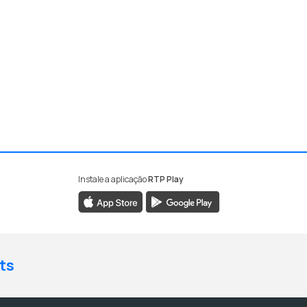
Instale a aplicação
RTP Play
ts