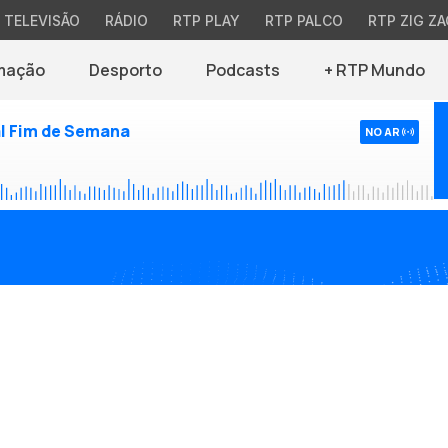
TELEVISÃO
RÁDIO
RTP PLAY
RTP PALCO
RTP ZIG ZA
mação
Desporto
Podcasts
+ RTP Mundo
l Fim de Semana
NO AR