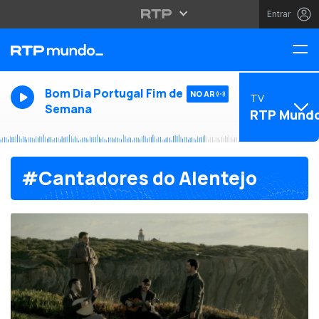
Entrar
Bom Dia Portugal Fim de
NO AR
TV
Semana
RTP Mund
#Cantadores do Alentejo