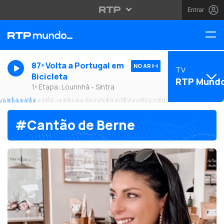
Entrar
87ª Volta a Portugal em
NO AR
TV
Bicicleta
RTP Mund
1ª Etapa: Lourinhã - Sintra
#Cantão de Berne