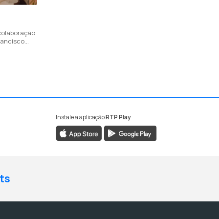
 colaboração
rancisco
res da sua
que lhe
Instale a aplicação
RTP Play
ts