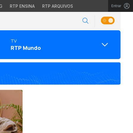
G
RTP ENSINA
RTP ARQUIVOS
Entrar
TV
RTP Mundo