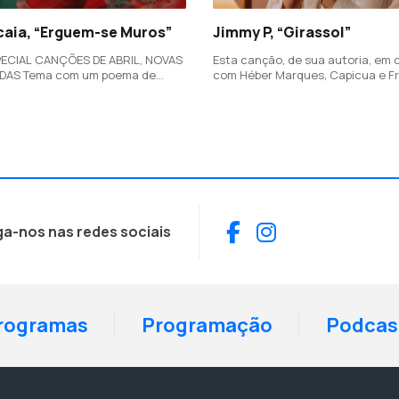
scaia, “Erguem-se Muros”
Jimmy P, “Girassol”
ECIAL CANÇÕES DE ABRIL, NOVAS
Esta canção, de sua autoria, em
 poema de
com Héber Marques, Capicua e F
reira Guedes, antifascista
Reis, é uma homenagem às mulhe
 oposição contra a ditadura, que
vida e ao legado e aos princípios 
 do autor para lutarmos pela
foram transmitidos.
Facebook
Instagram
ga-nos nas redes sociais
rogramas
Programação
Podcas