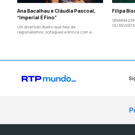
Ana Bacalhau e Cláudia Pascoal,
Filipa Bi
“Imperial É Fino”
SEMANA ESP
OU REVISITADAS Tema com um
Um divertido dueto que fala de
António Fer
regionalismos, sotaques e brinca com a
militante na
picardia entre o Norte e o Sul, com letra de
é um pedido
Capicua e produção (e coautoria) de João
liberdade.
Só.
Si
P