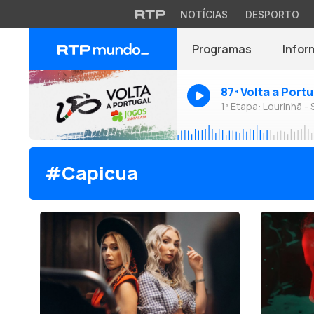
NOTÍCIAS
DESPORTO
Programas
Infor
87ª Volta a Port
1ª Etapa: Lourinhã - 
#Capicua