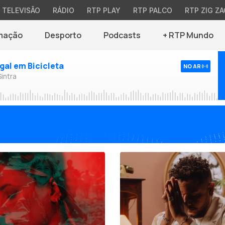
TELEVISÃO
RÁDIO
RTP PLAY
RTP PALCO
RTP ZIG ZA
mação
Desporto
Podcasts
+ RTP Mundo
ugal em Bicicleta
NO AR
Sintra