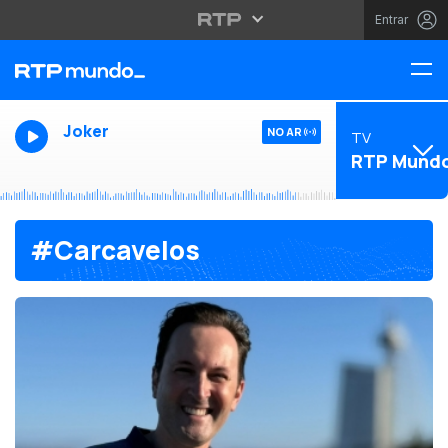
Entrar
Joker
NO AR
TV
RTP Mund
#Carcavelos