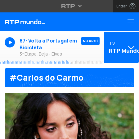
Entrar
87ª Volta a Portugal em
NO AR
TV
Bicicleta
RTP Mund
3ª Etapa: Beja - Elvas
#Carlos do Carmo