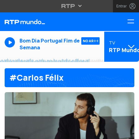
Entrar
Bom Dia Portugal Fim de
NO AR
TV
Semana
RTP Mund
#Carlos Félix