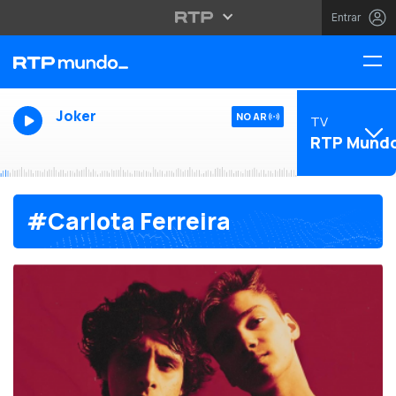
Entrar
Joker
NO AR
TV
RTP Mund
#Carlota Ferreira