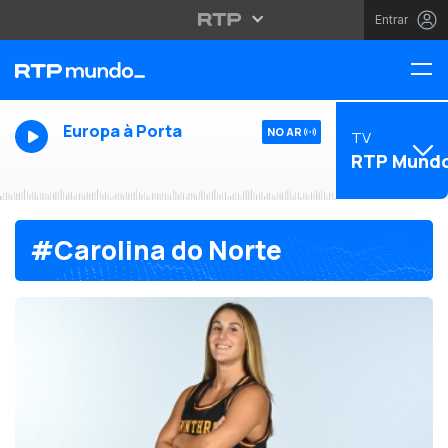
Entrar
Europa à Porta
NO AR
TV
RTP Mund
#Carolina do Norte