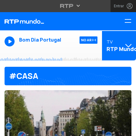
Entrar
Bom Dia Portugal
NO AR
TV
RTP Mund
#CASA