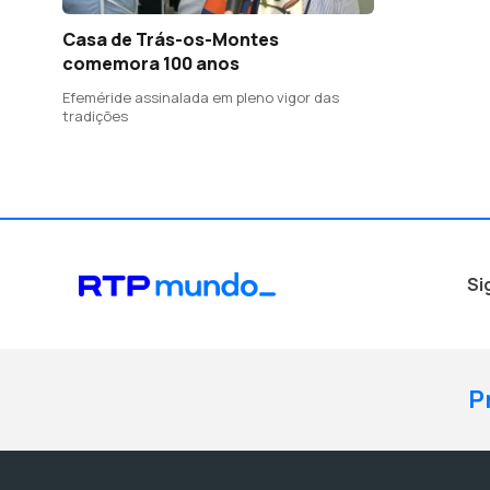
Casa de Trás-os-Montes
comemora 100 anos
Efeméride assinalada em pleno vigor das
tradições
Si
P