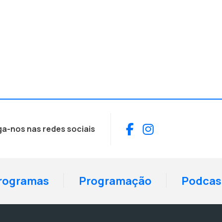
Facebook
Instagram
ga-nos nas redes sociais
rogramas
Programação
Podcas