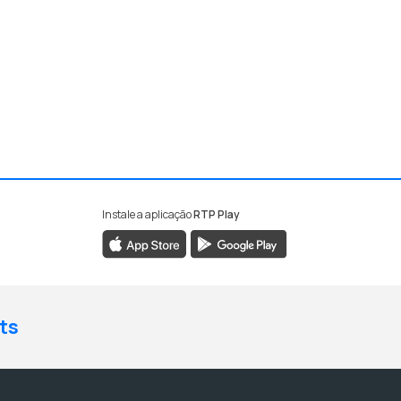
Instale a aplicação
RTP Play
ts