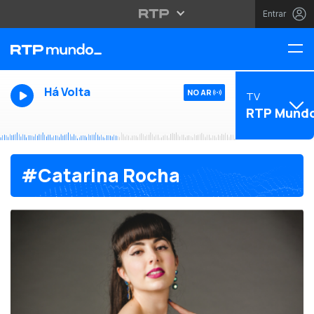
Entrar
Há Volta
NO AR
TV
RTP Mund
#Catarina Rocha