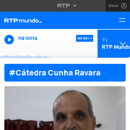
Entrar
Há Volta
NO AR
TV
RTP Mund
#Cátedra Cunha Ravara