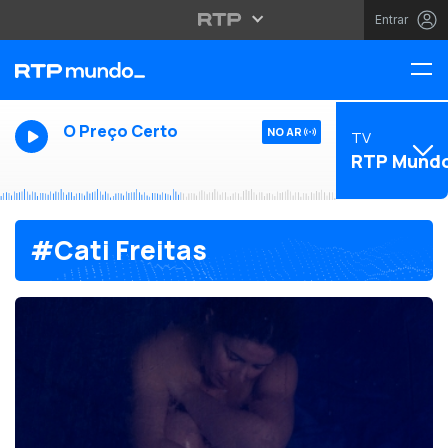
Entrar
O Preço Certo
NO AR
TV
RTP Mund
#Cati Freitas