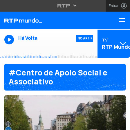
Entrar
Há Volta
NO AR
TV
RTP Mund
#Centro de Apoio Social e
Associativo