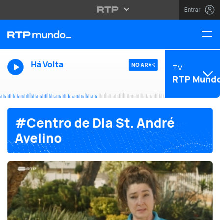
Entrar
Há Volta
NO AR
TV
RTP Mund
#Centro de Dia St. André
Avelino