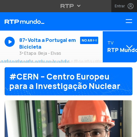
Entrar
87ª Volta a Portugal em
NO AR
TV
Bicicleta
RTP Mund
3ª Etapa: Beja - Elvas
#CERN – Centro Europeu
para a Investigação Nuclear