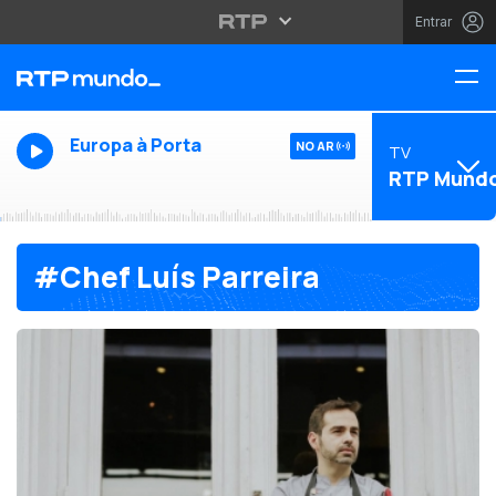
Entrar
Europa à Porta
NO AR
TV
RTP Mund
#Chef Luís Parreira