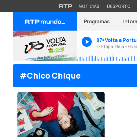
NOTÍCIAS
DESPORTO
Programas
Infor
87ª Volta a Port
3ª Etapa: Beja - Elva
#Chico Chique