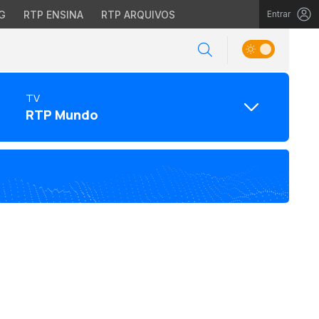
G
RTP ENSINA
RTP ARQUIVOS
Entrar
TV
RTP Mundo