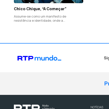
Chico Chique, “A Começar”
Assume-se como um manifesto de
resistência e identidade, onde a
vulnerabilidade emocional se cruza com a
reflexão social.
Si
P
NOTÍCIAS