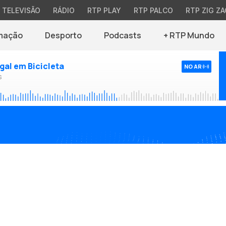
TELEVISÃO
RÁDIO
RTP PLAY
RTP PALCO
RTP ZIG ZA
mação
Desporto
Podcasts
+ RTP Mundo
ugal em Bicicleta
NO AR
s