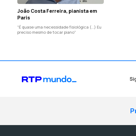
João Costa Ferreira, pianista em
Paris
"É quase uma necessidade fisiológica (...) Eu
preciso mesmo de tocar piano"
Si
P