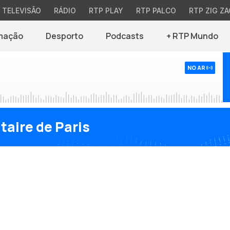
TELEVISÃO
RÁDIO
RTP PLAY
RTP PALCO
RTP ZIG ZA
mação
Desporto
Podcasts
+ RTP Mundo
NO AR
taire de Paris