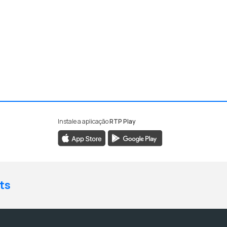
Instale a aplicação
RTP Play
ts