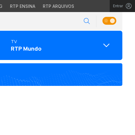
G
RTP ENSINA
RTP ARQUIVOS
Entrar
TV
RTP Mundo