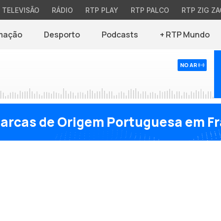
TELEVISÃO
RÁDIO
RTP PLAY
RTP PALCO
RTP ZIG ZA
mação
Desporto
Podcasts
+ RTP Mundo
NO AR
tarcas de Origem Portuguesa em F