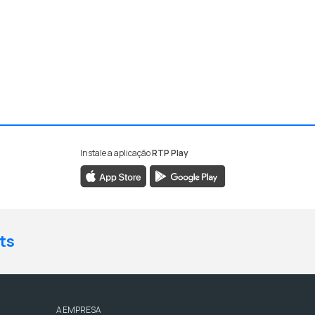
Instale a aplicação
RTP Play
ts
A EMPRESA