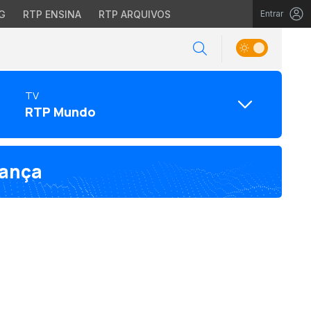
G
RTP ENSINA
RTP ARQUIVOS
Entrar
TV
RTP Mundo
rança