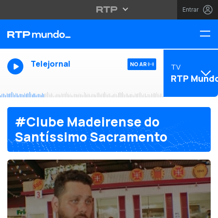
Entrar
Telejornal
NO AR
TV
RTP Mund
#Clube Madeirense do
Santíssimo Sacramento