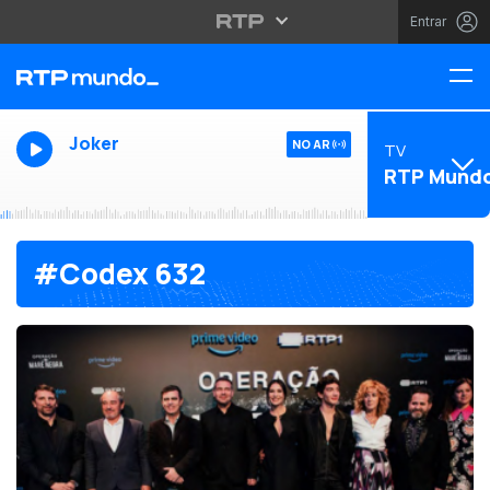
Entrar
Joker
NO AR
TV
RTP Mund
#Codex 632