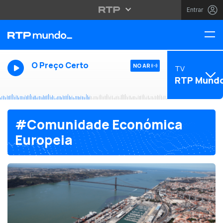
Entrar
O Preço Certo
NO AR
TV
RTP Mund
#Comunidade Económica
Europeia