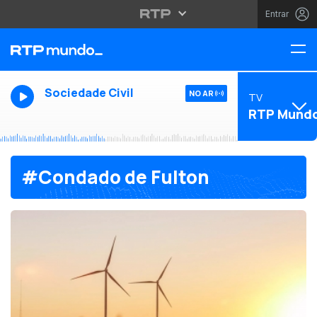
Entrar
Sociedade Civil
NO AR
TV
RTP Mund
#Condado de Fulton