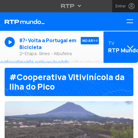
Entrar
87ª Volta a Portugal em
NO AR
TV
Bicicleta
RTP Mund
2ª Etapa: Sines - Albufeira
#Cooperativa Vitivinícola da
Ilha do Pico