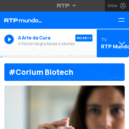
Entrar
A Arte da Cura
NO AR
TV
A Peste Negra Muda o Mundo
RTP Mund
#Corium Biotech