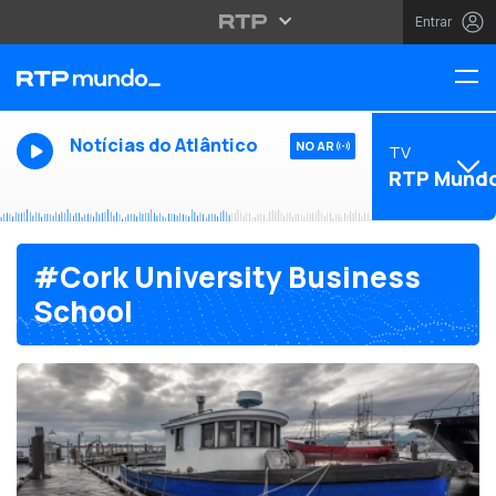
Entrar
Notícias do Atlântico
NO AR
TV
RTP Mund
#Cork University Business
School