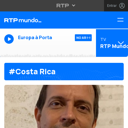
Entrar
Europa à Porta
NO AR
TV
RTP Mund
#Costa Rica