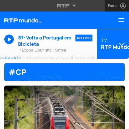
Entrar
87ª Volta a Portugal em
NO AR
TV
Bicicleta
RTP Mund
1ª Etapa: Lourinhã - Sintra
#CP